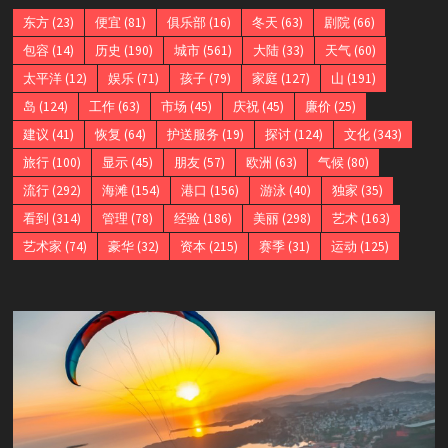
东方
(23)
便宜
(81)
俱乐部
(16)
冬天
(63)
剧院
(66)
包容
(14)
历史
(190)
城市
(561)
大陆
(33)
天气
(60)
太平洋
(12)
娱乐
(71)
孩子
(79)
家庭
(127)
山
(191)
岛
(124)
工作
(63)
市场
(45)
庆祝
(45)
廉价
(25)
建议
(41)
恢复
(64)
护送服务
(19)
探讨
(124)
文化
(343)
旅行
(100)
显示
(45)
朋友
(57)
欧洲
(63)
气候
(80)
流行
(292)
海滩
(154)
港口
(156)
游泳
(40)
独家
(35)
看到
(314)
管理
(78)
经验
(186)
美丽
(298)
艺术
(163)
艺术家
(74)
豪华
(32)
资本
(215)
赛季
(31)
运动
(125)