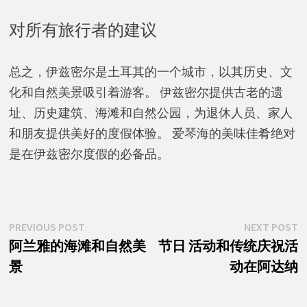
对所有旅行者的建议
总之，伊兹密尔是土耳其的一个城市，以其历史、文
化和自然美景吸引着游客。 伊兹密尔提供古老的遗
址、历史建筑、海滩和自然公园，为退休人员、家人
和朋友提供美好的度假体验。 爱琴海的美味佳肴绝对
是在伊兹密尔度假的必备品。
文
Previous
N
PREVIOUS POST
NEXT POST
post:
p
阿兰雅的海滩和自然美
节日 活动和传统庆祝活
章
景
动在阿达纳
导