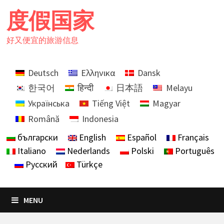
Skip
度假国家
to
content
好又便宜的旅游信息
Deutsch
Ελληνικα
Dansk
한국어
हिन्दी
日本語
Melayu
Українська
Tiếng Việt
Magyar
Română
Indonesia
български
English
Español
Français
Italiano
Nederlands
Polski
Português
Русский
Türkçe
MENU