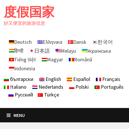
Skip
度假国家
to
content
好又便宜的旅游信息
Deutsch
Ελληνικα
Dansk
한국어
हिन्दी
日本語
Melayu
Українська
Tiếng Việt
Magyar
Română
Indonesia
български
English
Español
Français
Italiano
Nederlands
Polski
Português
Русский
Türkçe
MENU