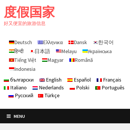
Skip
度假国家
to
content
好又便宜的旅游信息
Deutsch
Ελληνικα
Dansk
한국어
हिन्दी
日本語
Melayu
Українська
Tiếng Việt
Magyar
Română
Indonesia
български
English
Español
Français
Italiano
Nederlands
Polski
Português
Русский
Türkçe
MENU