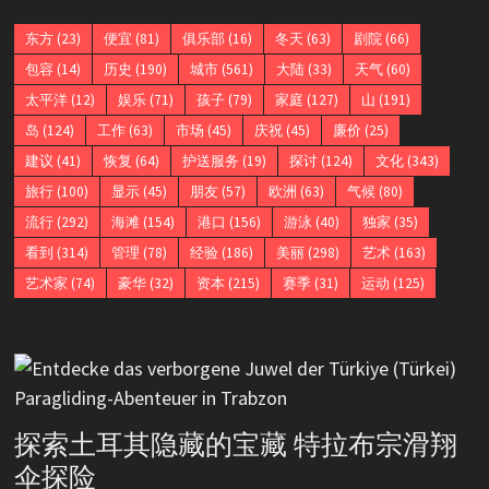
东方
(23)
便宜
(81)
俱乐部
(16)
冬天
(63)
剧院
(66)
包容
(14)
历史
(190)
城市
(561)
大陆
(33)
天气
(60)
太平洋
(12)
娱乐
(71)
孩子
(79)
家庭
(127)
山
(191)
岛
(124)
工作
(63)
市场
(45)
庆祝
(45)
廉价
(25)
建议
(41)
恢复
(64)
护送服务
(19)
探讨
(124)
文化
(343)
旅行
(100)
显示
(45)
朋友
(57)
欧洲
(63)
气候
(80)
流行
(292)
海滩
(154)
港口
(156)
游泳
(40)
独家
(35)
看到
(314)
管理
(78)
经验
(186)
美丽
(298)
艺术
(163)
艺术家
(74)
豪华
(32)
资本
(215)
赛季
(31)
运动
(125)
探索土耳其隐藏的宝藏 特拉布宗滑翔
伞探险