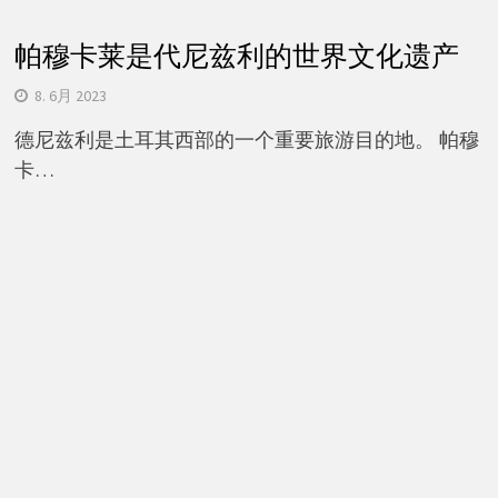
帕穆卡莱是代尼兹利的世界文化遗产
8. 6月 2023
德尼兹利是土耳其西部的一个重要旅游目的地。 帕穆
卡…