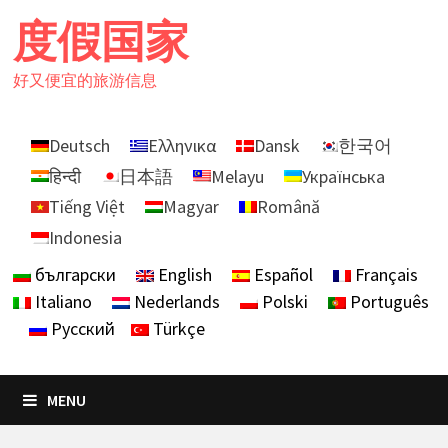
Skip
度假国家
to
content
好又便宜的旅游信息
Deutsch
Ελληνικα
Dansk
한국어
हिन्दी
日本語
Melayu
Українська
Tiếng Việt
Magyar
Română
Indonesia
български
English
Español
Français
Italiano
Nederlands
Polski
Português
Русский
Türkçe
MENU