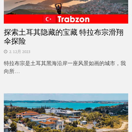
探索土耳其隐藏的宝藏 特拉布宗滑翔
伞探险
2. 12月 2023
特拉布宗是土耳其黑海沿岸一座风景如画的城市，我
向所…