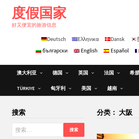
Skip
度假国家
to
content
好又便宜的旅游信息
Deutsch
Ελληνικα
Dansk
български
English
Español
澳大利亚
德国
英国
法国
希
TÜRKIYE
匈牙利
美国
越南
搜索
分类：
大阪
搜
索：