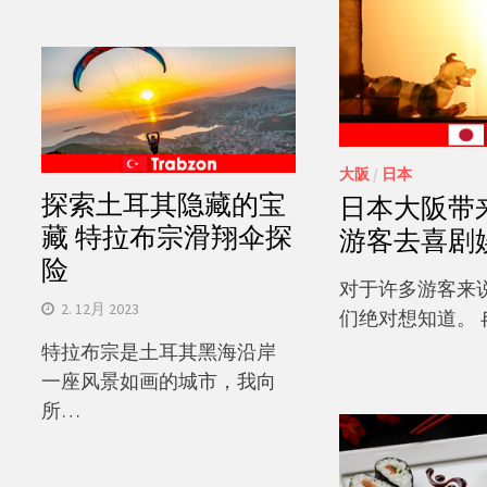
大阪
/
日本
探索土耳其隐藏的宝
日本大阪带
藏 特拉布宗滑翔伞探
游客去喜剧
险
对于许多游客来
2. 12月 2023
们绝对想知道。 
特拉布宗是土耳其黑海沿岸
一座风景如画的城市，我向
所…